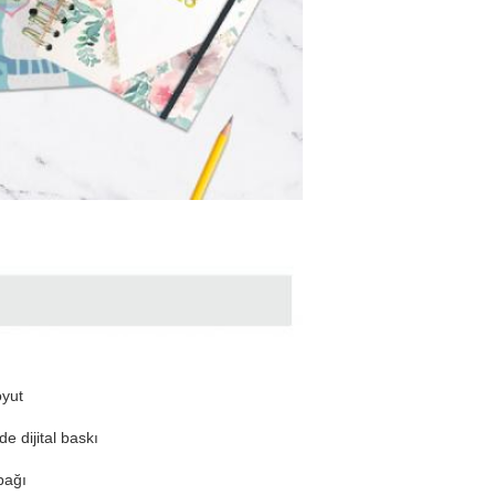
oyut
e dijital baskı
pağı