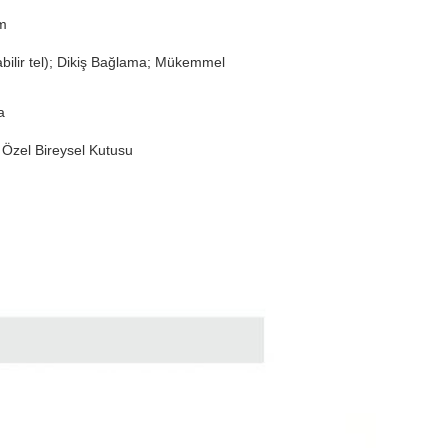
im
rılabilir tel); Dikiş Bağlama; Mükemmel
a
; Özel Bireysel Kutusu