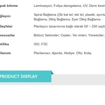
pak bitirme
Laminasyon; Foliya damgalama; UV; Derin kes
Spiral Bağlama ((İki kat tel, tek tel, plastik, ayı
ğlayıcı
Bağlama; Dikiş Bağlama; Eyer Dikiş Bağlama
 Sayfalar
Planlayıcı tasarımına bağlı olarak 50 ~ 250 sayf
sesuarlar
Bölücü Sekmeler; Cepler; Yer imleri; Yöneticiler
rtifika
ISO, FSC
llanımı
Planlamacı; Ajanda; Hediye; Ofis; Kolej
rıntılar Resimler