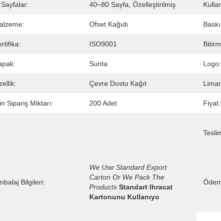
 Sayfalar:
40~80 Sayfa, Özelleştirilmiş
Kulla
alzeme:
Ofset Kağıdı
Baskı
rtifika:
ISO9001
Bitirm
apak:
Sunta
Logo:
ellik:
Çevre Dostu Kağıt
Liman
n Sipariş Miktarı:
200 Adet
Fiyat:
Tesli
We Use Standard Export 
Carton Or We Pack The 
balaj Bilgileri:
Ödeme
Products
Standart Ihracat 
Kartonunu Kullanıyo