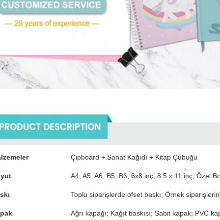
ün Tanımı
lzemeler
Çipboard + Sanat Kağıdı + Kitap Çubuğu
yut
A4, A5, A6, B5, B6, 6x8 inç, 8.5 x 11 inç, Özel B
skı
Toplu siparişlerde ofset baskı; Örnek siparişlerind
pak
Ağrı kapağı; Kağıt baskısı; Sabit kapak; PVC ka