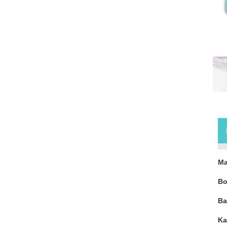
Ür
Ma
Bo
Ba
Ka