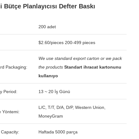
i Bütçe Planlayıcısı Defter Baskı
200 adet
$2.60/pieces 200-499 pieces
We use standard export carton or we pack
rd Packaging:
the products
Standart ihracat kartonunu
kullanıyo
y Period:
13 ~ 20 İş Günü
L/C, T/T, D/A, D/P, Western Union,
 Yöntemi:
MoneyGram
 Capacity:
Haftada 5000 parça