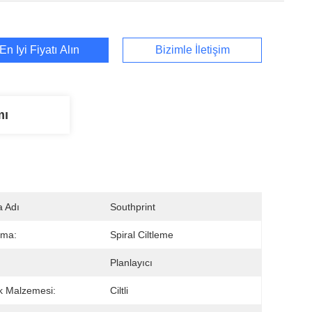
En İyi Fiyatı Alın
Bizimle İletişim
mı
 Adı
Southprint
ama:
Spiral Ciltleme
Planlayıcı
k Malzemesi:
Ciltli