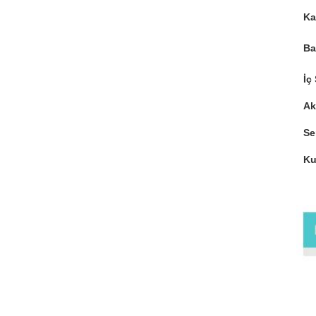
Ka
Ba
İç
Ak
Se
Ku
Ay