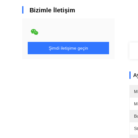
Bizimle İletişim
Şimdi iletişime geçin
Ay
M
M
B
St