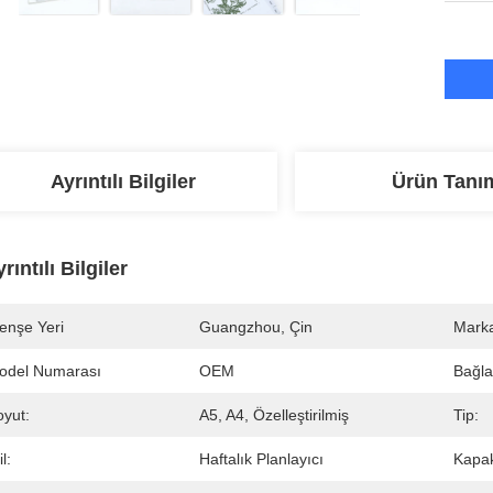
Ayrıntılı Bilgiler
Ürün Tanı
rıntılı Bilgiler
enşe Yeri
Guangzhou, Çin
Marka
odel Numarası
OEM
Bağl
oyut:
A5, A4, Özelleştirilmiş
Tip:
il:
Haftalık Planlayıcı
Kapa