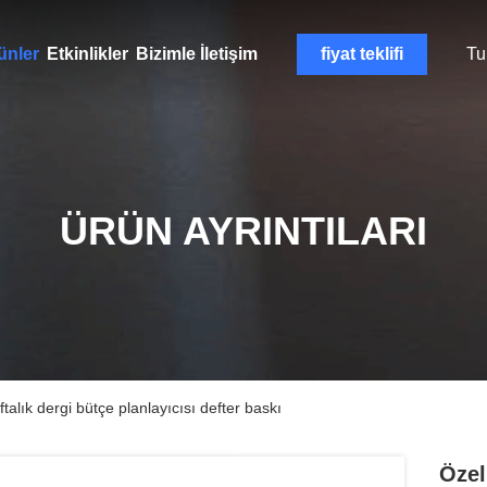
ünler
Etkinlikler
Bizimle İletişim
fiyat teklifi
Tu
ÜRÜN AYRINTILARI
talık dergi bütçe planlayıcısı defter baskı
Özel