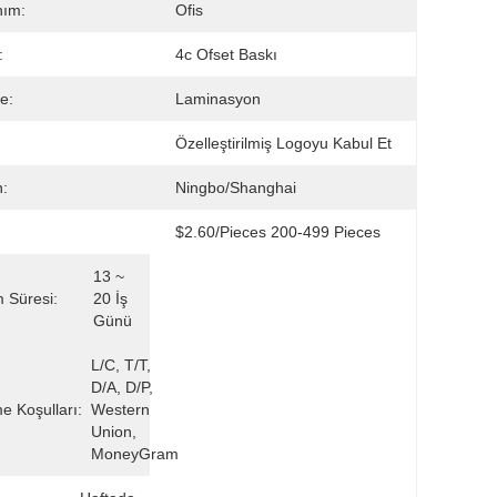
nım:
Ofis
:
4c Ofset Baskı
e:
Laminasyon
Özelleştirilmiş Logoyu Kabul Et
:
Ningbo/Shanghai
$2.60/pieces 200-499 Pieces
13 ~ 
m Süresi:
20 İş 
Günü
L/C, T/T, 
D/A, D/P, 
 Koşulları:
Western 
Union, 
MoneyGram