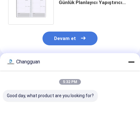
Günlük Planlayıcı Yapıştırıcı
Bağlayıcı Günlük Ajanda Defter
Devam et
Changguan
Önerilen Ürünler
5:32 PM
Good day, what product are you looking for?
Custom Spiral Book
2026 Özel Sert
Özel Yüksek Kal
A5 Printing Planner
Kapaklı Planlayıcı
Baskı Katı Kapa
Journal Book
Ajanda Günlük Not
Çocuklar Resim