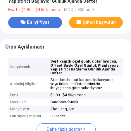
Yapıştırıcı Bağlayıcı Günlük Ajanda Defter
Fiyat：$1.80 - $4.50/pieces
MOQ：300 adet
En iyi fiyat
Şimdi başvurun
Ürün Açıklaması
,
Sert kağıtlı özel günlük planlayıcısı
,
Offset Baskı Özel Günlük Planlayıcısı
Vurgulamak
Yapıştırıcı Bağlama Günlük Ajanda
Defter
Standart ihracat kartonu kullanıyoruz
Ambalaj bilgileri
veya ürünleri müşterilerimizin
ihtiyaçlarına göre paketliyoruz
Fiyat
$1.80 - $4.50/pieces
Marka adı
CardboardMonk
Menşe yeri
ZheJiang, Çin
Min sipariş miktarı
300 adet
Daha fazla göster