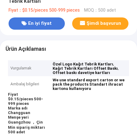
Tebrik Kartları
Fiyat：$0.15/pieces 500-999 pieces
MOQ：500 adet
En iyi fiyat
Şimdi başvurun
Ürün Açıklaması
,
Özel Logo Kağıt Tebrik Kartları
Vurgulamak
,
Kağıt Tebrik Kartları Offset Baskı
Offset baskı davetiye kartları
We use standard export carton or we
Ambalaj bilgileri
pack the products
Standart ihracat
kartonu kullanıyoru
Fiyat
$0.15/pieces 500-
999 pieces
Marka adı
Changguan
Menşe yeri
Guangzhou ， Çin
Min sipariş miktarı
500 adet