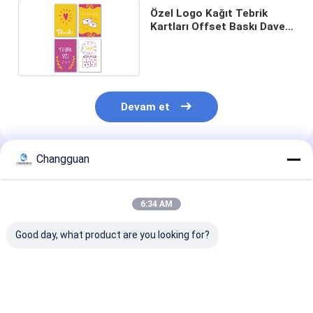
Özel Logo Kağıt Tebrik
Kartları Offset Baskı Davet
Tebrik Kartları
Devam et
Changguan
Önerilen Ürünler
6:34 AM
Good day, what product are you looking for?
Tam Renkli Özel Kart
Düğün Dekorasyonu
Kağıt Özel Kar