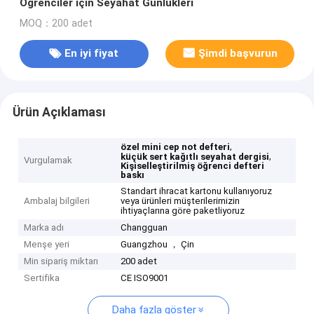
Öğrenciler için Seyahat Günlükleri
MOQ：200 adet
En iyi fiyat
Şimdi başvurun
Ürün Açıklaması
,
özel mini cep not defteri
,
küçük sert kağıtlı seyahat dergisi
Vurgulamak
Kişiselleştirilmiş öğrenci defteri
baskı
Standart ihracat kartonu kullanıyoruz
Ambalaj bilgileri
veya ürünleri müşterilerimizin
ihtiyaçlarına göre paketliyoruz
Marka adı
Changguan
Menşe yeri
Guangzhou ， Çin
Min sipariş miktarı
200 adet
Sertifika
CE ISO9001
Daha fazla göster