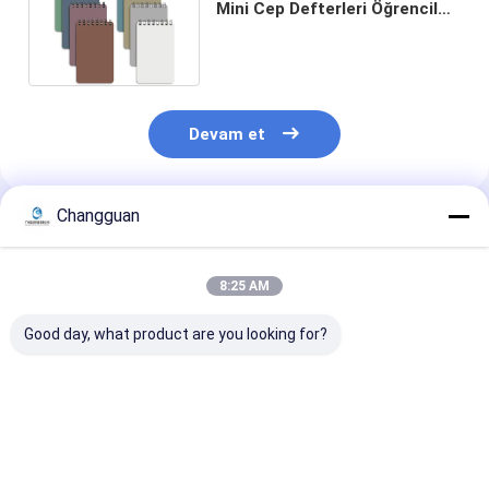
Mini Cep Defterleri Öğrenciler
için Seyahat Günlükleri
Devam et
Changguan
Önerilen Ürünler
8:25 AM
Good day, what product are you looking for?
Custom Spiral Book
2026 Özel Sert
Özel Yüksek Kal
A5 Printing Planner
Kapaklı Planlayıcı
Baskı Katı Kapa
Journal Book
Ajanda Günlük Not
Çocuklar Resim