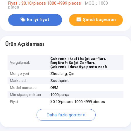
Fiyat：$0.10/pieces 1000-4999 pieces
MOQ：1000
parça
En iyi fiyat
Şimdi başvurun
Ürün Açıklaması
,
Çok renkli kraft kağıt zarfları
Vurgulamak
,
Boş Kraft Kağıt Zarfları
Çok renkli davetiye posta zarfı
Menşe yeri
ZheJiang, Çin
Marka adı
Southprint
Model numarası
OEM
Min sipariş miktarı
1000 parça
Fiyat
$0.10/pieces 1000-4999 pieces
Daha fazla göster