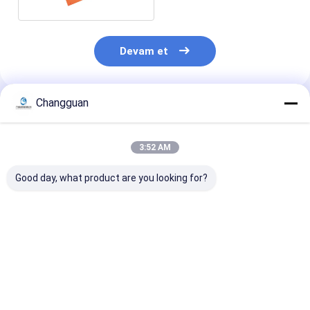
Devam et
Changguan
Önerilen Ürünler
3:52 AM
Good day, what product are you looking for?
Özel Logo Kağıt
Tam Renkli Özel Kart
Düğün Dekora
Tebrik Kartları
Yazdırma Zarflı
Özel Kart Bask
Offset Baskı Davet
Tebrik Kartı Notları
Paket Çiçekli 
Tebrik Kartları
Kart Baskı
En iyi fiyat
En iyi fiyat
En iyi fiy